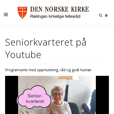
KONTAKT
Seniorkvarteret på
KALENDER
Youtube
BARNEHAGEN
FELLESRÅDET
Programserie med oppmuntring, råd og godt humør.
MENIGHETSRÅDET
UTLEIE
GRAVPLASS