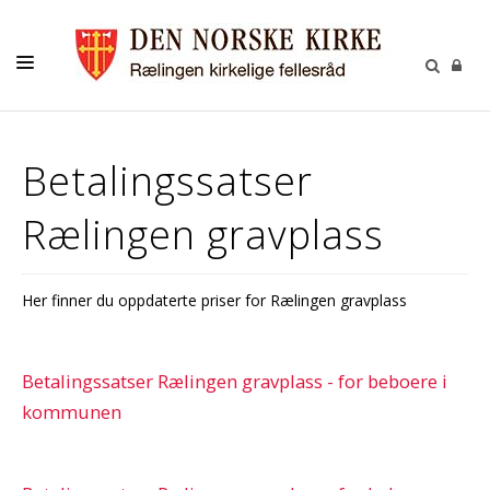
KONTAKT
Betalingssatser
KALENDER
Rælingen gravplass
BARNEHAGEN
FELLESRÅDET
Her finner du oppdaterte priser for Rælingen gravplass
MENIGHETSRÅDET
UTLEIE
Betalingssatser Rælingen gravplass - for beboere i
GRAVPLASS
kommunen